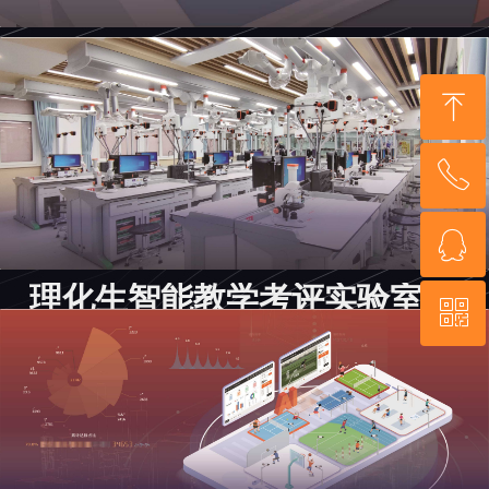
ꁸ
ꂅ
回到顶部
ꁗ
+86-15800775578
理化生智能教学考评实验室
ꀥ
QQ客服
>了解更多
微信二维码